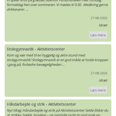
Vi spiller krolf på græsset udenfor Fursundhallen hver torsdag
formiddag hen over sommeren. Vi mødes kl 9.30. Medbring gerne
drikkevarer. ...
27-08-2026
Idræt
Læs mere
Stolegymnastik - Aktivitetscenter
Kom og vær med til en hyggelig og aktiv stund med
stolegymnastik! Stolegymnastik er en god måde at holde kroppen
i gang på, forbedre bevægeligheden ...
27-08-2026
Idræt
Læs mere
Håndarbejde og strik - Aktivitetscenter
Nyt tiltag: Håndarbejde og strik på Aktivitetscenter Selde Elsker du
at strikke, hækle, brodere – og samtidig nyde en god snak og