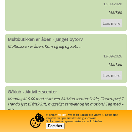
12-09-2026
Marked
Læs mere
Multibutikken er åben - Junget bytorv
Multibikken er åben. Kom og kig og køb. ...
13-09-2026
Marked
Læs mere
Gåklub - Aktivitetscenter
Mandag kl. 9.00 med start ved Aktivitetscenter Selde, Floutrupvej 7
Har du lyst til frisk luft, hyggeligt samvær og let motion? Tag med –
vi ti...
Vi bruger
cookies
, ved at du klikker dig videre til næste side,
14-09-2026
acceptere du hjemmesidens brug af cookies.
Du kan også acceptere cookies ved at klikke her
Gåtur