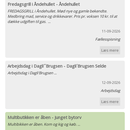
Fredagsgrill i Åndehullet - Åndehullet
FREDAGSGRILL i Åndehullet. Mød nye og gamle bekendte.
Medbring mad, service og drikkevarer. Pris pr. voksen 10 kr. til at
dække udgiften til gas. ...
11-09-2026
Fællesspisning
Læs mere
Arbejdsdag i Dagli´´Brugsen - Dagli´Brugsen Selde
Arbejdsdag i Dagli'Brugsen ...
12-09-2026
Arbejdsdag
Læs mere
Multibutikken er åben - Junget bytorv
Multibikken er åben. Kom og kig og køb. ...