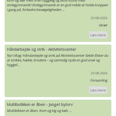
Kom og vær med til en hyggelig og aktiv stund med
stolegymnastik! Stolegymnastik er en god måde at holde kroppen
i gang på, forbedre bevægeligheden ...
20-08-2026
Idræt
Læs mere
Håndarbejde og strik - Aktivitetscenter
Nyt tiltag: Håndarbejde og strik på Aktivitetscenter Selde Elsker du
at strikke, hækle, brodere – og samtidig nyde en god snak og
hyggel...
20-08-2026
Forsamling
Læs mere
Multibutikken er åben - Junget bytorv
Multibikken er åben. Kom og kig og køb. ...