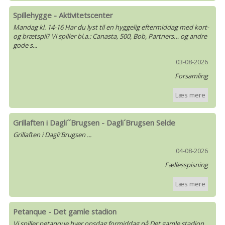
Spillehygge - Aktivitetscenter
Mandag kl. 14-16 Har du lyst til en hyggelig eftermiddag med kort-
og brætspil? Vi spiller bl.a.: Canasta, 500, Bob, Partners… og andre
gode s...
03-08-2026
Forsamling
Læs mere
Grillaften i Dagli´´Brugsen - Dagli´Brugsen Selde
Grillaften i Dagli'Brugsen ...
04-08-2026
Fællesspisning
Læs mere
Petanque - Det gamle stadion
Vi spiller petanque hver onsdag formiddag på Det gamle stadion