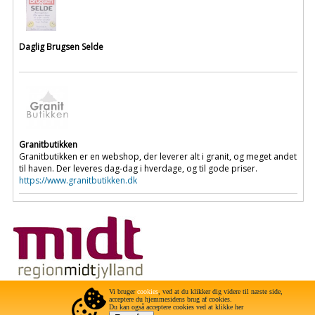
Daglig Brugsen Selde
Granitbutikken
Granitbutikken er en webshop, der leverer alt i granit, og meget andet
til haven. Der leveres dag-dag i hverdage, og til gode priser.
https://www.granitbutikken.dk
Projektet er støttet af Region Midtjylland gennem projektet "Selde som
Vi bruger
cookies
, ved at du klikker dig videre til næste side,
fremtidens landsby"
acceptere du hjemmesidens brug af cookies.
Du kan også acceptere cookies ved at klikke her