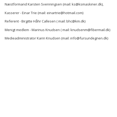
Næstformand Karsten Svenningsen (mail: ks@ksmaskiner.dk),
Kasserer - Einar Trie (mail: einartrie@hotmail.com)
Referent - Birgitte Håhr Callesen ( mail: bhc@km.dk)
Menigt medlem - Marinus Knudsen ( mail: knudsenm@fibermail.dk)
Medieadministrator Karin Knudsen (mail: info@fursundegnen.dk)