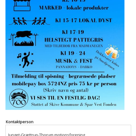
Kontaktperson
Junget-Grættrup-Thorum motionsforening