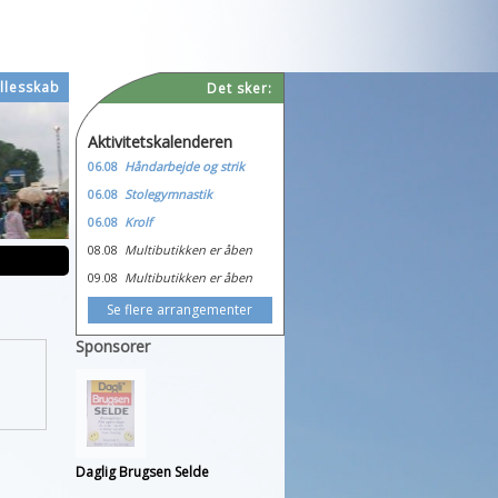
llesskab
Det sker:
Aktivitetskalenderen
06.08
Håndarbejde og strik
06.08
Stolegymnastik
06.08
Krolf
08.08
Multibutikken er åben
09.08
Multibutikken er åben
Se flere arrangementer
Sponsorer
Daglig Brugsen Selde