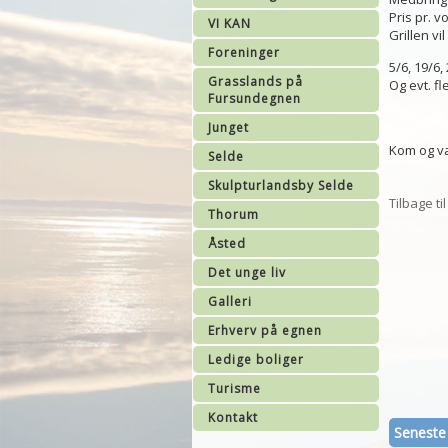
Pris pr. v
VI KAN
Grillen vi
Foreninger
5/6, 19/6,
Grasslands på
Og evt. fl
Fursundegnen
Junget
Kom og v
Selde
Skulpturlandsby Selde
Tilbage ti
Thorum
Åsted
Det unge liv
Galleri
Erhverv på egnen
Ledige boliger
Turisme
Kontakt
Seneste