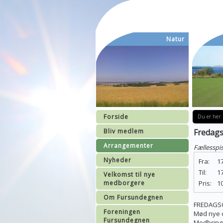
Natur
Forside
Du er her:
Bliv medlem
Fredagsg
Arrangementer
Fællesspi
Nyheder
Fra:
17
Til:
1
Velkomst til nye
medborgere
Pris:
10
Om Fursundegnen
FREDAGSGR
Foreningen
Mød nye 
Fursundegnen
Medbring 