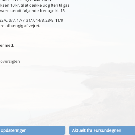
oksen 10 kr. til at dække udgiften til gas.
l være tændt følgende fredage kl. 18:
 23/6, 3/7, 17/7, 31/7, 14/8, 28/8, 11/9
ere afhængig af vejret.
ær med.
l oversigten
 opdateringer
Aktuelt fra Fursundegnen