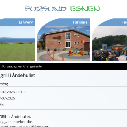
Erhverv
Turisme
Fæ
Fursundegnen
Arrangementer
rill i Åndehullet
sning
-07-2026 - 18:00
7-07-2026
 kr.
ILL i Åndehullet.
og gamle bekendte.
mad, service og drikkevarer.