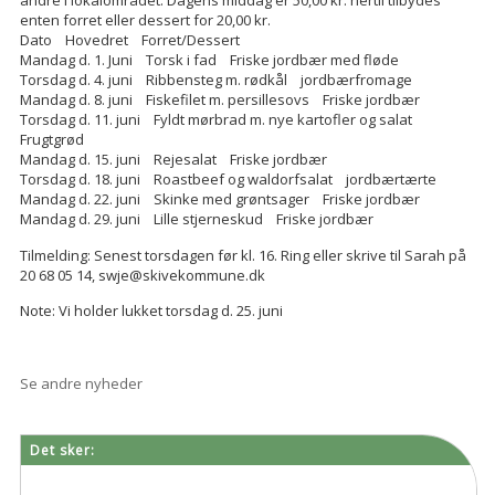
andre i lokalområdet. Dagens middag er 50,00 kr. hertil tilbydes
enten forret eller dessert for 20,00 kr.
Dato Hovedret Forret/Dessert
Mandag d. 1. Juni Torsk i fad Friske jordbær med fløde
Torsdag d. 4. juni Ribbensteg m. rødkål jordbærfromage
Mandag d. 8. juni Fiskefilet m. persillesovs Friske jordbær
Torsdag d. 11. juni Fyldt mørbrad m. nye kartofler og salat
Frugtgrød
Mandag d. 15. juni Rejesalat Friske jordbær
Torsdag d. 18. juni Roastbeef og waldorfsalat jordbærtærte
Mandag d. 22. juni Skinke med grøntsager Friske jordbær
Mandag d. 29. juni Lille stjerneskud Friske jordbær
Tilmelding: Senest torsdagen før kl. 16. Ring eller skrive til Sarah på
20 68 05 14, swje@skivekommune.dk
Note: Vi holder lukket torsdag d. 25. juni
Se andre nyheder
Det sker: