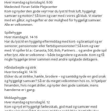
Hver mandag og torsdag kl. 9.00
Mødested: Foran Selde Plejecenter
Kom og nyder den gode vejr! Har du lyst til frisk luft, hyggeligt
samvær og motion? Så kom og vær med i vores gå klub. Vi starter
med en gåtur, og bagefter er der mulighed for hyggeligt samvær.
Alle er velkommen.
Spillehygge
Hver mandag kl. 14-16
Har du lyst til en hyggelig eftermiddag med kort- og brætspil og er
seniorer, pensionister eller førtidspensionister? Så kom og vær
med. Vi spiller bl.a.: Canasta, 500, Bob, Partners… og andre gode spil
efter lyst. Alle er velkomne – både begyndere og øvede. Kom og få
nogle hyggelige timer sammen med andre spilglade deltagere.
Håndarbejde og strik
Hver torsdag kl. 14-16
Elsker du at strikke, hækle, brodere – og samtidig nyde en god snak
og hyggeligt samvær? Så er du meget velkommen hos os. Vi hjælper
hinanden, hvis noget driller, og nyder den gode samtale, mens
hænderne er i gang.
Middagshygge
Hver mandag og torsdag kl. 12
Kom og nyd et hyggeligt fællesskab, god mad og samvær med