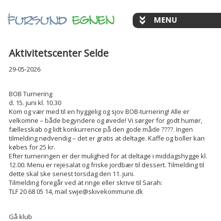
Aktivitetscenter Selde
29-05-2026
BOB Turnering
d. 15. juni kl. 10.30
Kom og vær med til en hyggelig og sjov BOB-turnering! Alle er
velkomne – både begyndere og øvede! Vi sørger for godt humør,
fællesskab og lidt konkurrence på den gode måde ????. Ingen
tilmelding nødvendig – det er gratis at deltage. Kaffe og boller kan
købes for 25 kr.
Efter turneringen er der mulighed for at deltage i middagshygge kl.
12.00. Menu er rejesalat og friske jordbær til dessert. Tilmelding til
dette skal ske senest torsdag den 11. juni.
Tilmelding foregår ved at ringe eller skrive til Sarah:
TLF 20 68 05 14, mail swje@skivekommune.dk
Gå klub