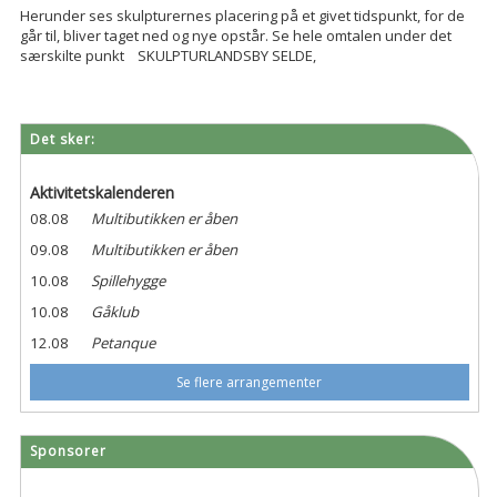
Herunder ses skulpturernes placering på et givet tidspunkt, for de
går til, bliver taget ned og nye opstår. Se hele omtalen under det
særskilte punkt SKULPTURLANDSBY SELDE,
Det sker:
Aktivitetskalenderen
08.08
Multibutikken er åben
09.08
Multibutikken er åben
10.08
Spillehygge
10.08
Gåklub
12.08
Petanque
Se flere arrangementer
Sponsorer