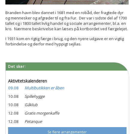
Branden havn blev dannet i 1681 med en robåd, der fragtede dyr
og mennesker og afgrøder til og fra Fur. Der var i sidste del af 1700
tallet og i 1800 tallet livlig handel og sociale arrangementer, bl.a. en
kro. Nærmere beskrivelse kan læses på kortbordet ved færgelejet.
I 1931 kom en rigtig færge i brug, og den nyere udgave er en vigtig
forbindelse og derfor med hyppigt sejllas.
Det sker:
Aktivitetskalenderen
09.08
Multibutikken er åben
10.08
Spillehygge
10.08
Gåklub
12.08
Gratis morgenkaffe
12.08
Petanque
Se flere arrangementer