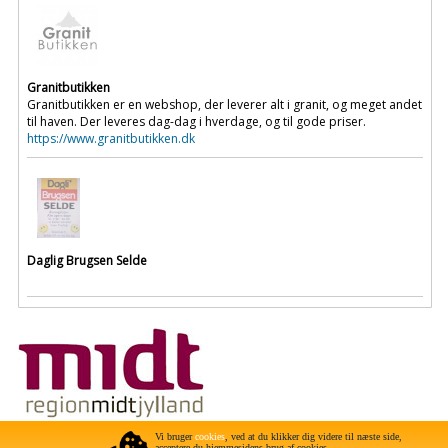
Granitbutikken
Granitbutikken er en webshop, der leverer alt i granit, og meget andet
til haven. Der leveres dag-dag i hverdage, og til gode priser.
https://www.granitbutikken.dk
Daglig Brugsen Selde
Projektet er støttet af Region Midtjylland gennem projektet "Selde som
Vi bruger
cookies
, ved at du klikker dig videre til næste side,
acceptere du hjemmesidens brug af cookies.