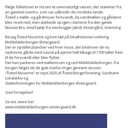
Ifølge folketroen er nissen et overnaturligt væsen, der stammer fra
en gammel overtro, som var udbredt i de nordiske lande.
Åsted`s mølle- og gårdnisser forsvandt, da vandmøllen og gårdene
blev revet ned, men dukkede op igen i stenene fra den gamle
Nissum Bro, med hjælp fra stenhugger Jakob Vestergård, Grønning.
Besøg Åsted Nisserne og kom tæt på lokalhistorien omkring
Middelalderborgen Østergaard.
Der er opstillet plancher ved hver nisse, der beskriver de nu
nedrevne gårde med navne på ejerne helt tilbage til 1700 tallet frem
til de forsvandt eller blev flyttet.
Der kan parkeres ved møllenissen og ved Middelalderborgen. Fra
borgen følges de de gule marke-ringer gennem skoven.
“Åsted Nisserne” er rejst 2020 af Åsted Borgerforening, Sundsøre
Lokalarkiv og
Støtteforeningen for Middelalderborgen Østergaard.
God fornøjelse!!
Se evt. mere her:
www.middelalderborgen-oestergaard.dk