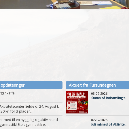
 opdateringer
Aktuelt fra Fursundegnen
rgenkaffe
03-07-2026
Status på indsamling t...
ktivitetscenter Selde d. 24. August kl.
 30 kr. for 3 plader...
 med til en hyggelig og aktiv stund
02-07-2026
ymnastik! Stolegymnastik e...
Juli måned på Aktivite...