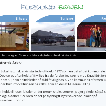
Erhverv
Turisme
Fæ
Fursundegnen
Thorum
>>
Købmandsgården
>>
Lokalhistorisk Arkiv
storisk Arkiv
Lokalhistorisk arkiv startede officielt i 1977 som en del af det kommunale
 Det var et aftenhold af frivillige fra de forskellige sogne med Knud Erik Je
t som KE) som deltidsleder på fuld frivillig basis. Ved kommunalreformen 
nder Kulturforvaltningen og i 2008 som en del af MuseumSalling.
r holdt til huse i lokaler under Breum skole, senere i Jebjerg Skole, så på 
 og i oktober 1999 den endelige flytning til nyrenoverede lokaler på
gården i Thorum.