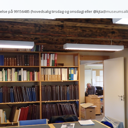
se på 99156485 (hovedsalig tirsdag og onsdag) eller @kjta
@museumsalli