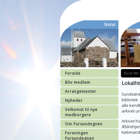
Natur
Forside
Du er her:
Bliv medlem
Lokalhi
Arrangementer
Sundsøre 
bibliotek.
Nyheder
alle kend
Velkomst til nye
arkivet u
medborgere
Arkivet ha
Om Fursundegnen
Ældrehjem
Købmands
Foreningen
Fursundegnen