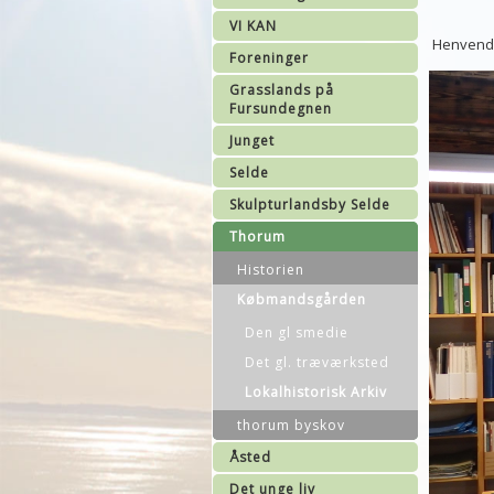
VI KAN
Henvendel
Foreninger
Grasslands på
Fursundegnen
Junget
Selde
Skulpturlandsby Selde
Thorum
Historien
Købmandsgården
Den gl smedie
Det gl. træværksted
Lokalhistorisk Arkiv
thorum byskov
Åsted
Det unge liv