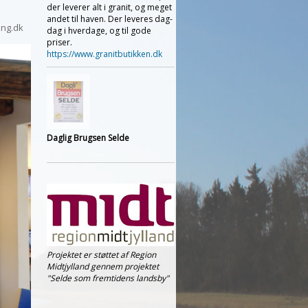
der leverer alt i granit, og meget
andet til haven. Der leveres dag-
ng.dk
dag i hverdage, og til gode
priser.
https://www.granitbutikken.dk
Daglig Brugsen Selde
Projektet er støttet af Region
Midtjylland gennem projektet
"Selde som fremtidens landsby"