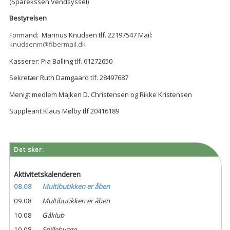
(Sparekssen Vendsyssel)
Bestyrelsen
Formand: Marinus Knudsen tlf. 22197547 Mail:
knudsenm@fibermail.dk
Kasserer: Pia Balling tlf. 61272650
Sekretær Ruth Damgaard tlf. 28497687
Menigt medlem Majken D. Christensen og Rikke Kristensen
Suppleant Klaus Mølby tlf 20416189
Det sker:
Aktivitetskalenderen
08.08
Multibutikken er åben
09.08
Multibutikken er åben
10.08
Gåklub
10.08
Spillehygge