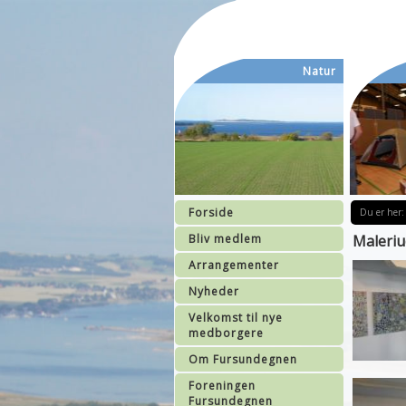
Natur
Forside
Du er her:
Bliv medlem
Maleriud
Arrangementer
Nyheder
Velkomst til nye
medborgere
Om Fursundegnen
Foreningen
Fursundegnen