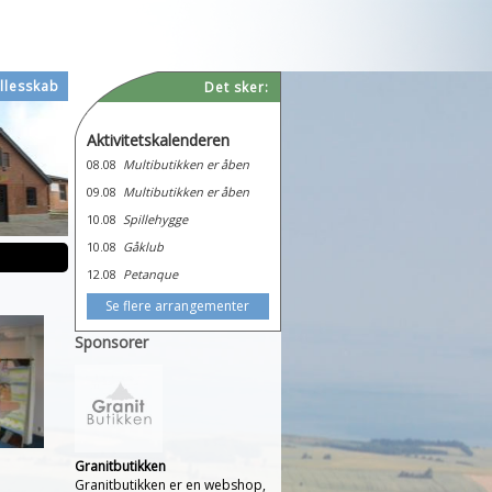
llesskab
Det sker:
Aktivitetskalenderen
08.08
Multibutikken er åben
09.08
Multibutikken er åben
10.08
Spillehygge
10.08
Gåklub
12.08
Petanque
Se flere arrangementer
Sponsorer
Granitbutikken
Granitbutikken er en webshop,