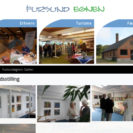
Erhverv
Turisme
Fæ
Fursundegnen
Galleri
sstilling