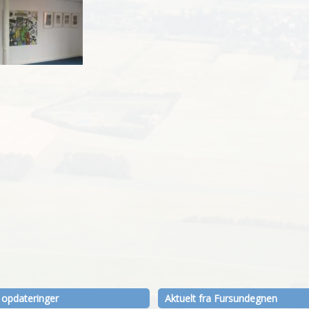
 opdateringer
Aktuelt fra Fursundegnen