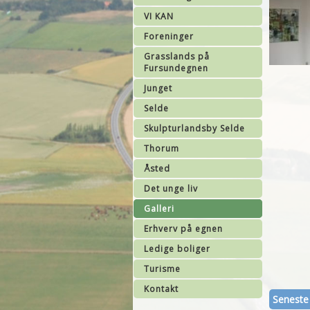
VI KAN
Foreninger
Grasslands på
Fursundegnen
Junget
Selde
Skulpturlandsby Selde
Thorum
Åsted
Det unge liv
Galleri
Erhverv på egnen
Ledige boliger
Turisme
Kontakt
Seneste