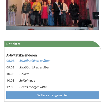
Det sker:
Aktivitetskalenderen
08.08
Multibutikken er åben
09.08
Multibutikken er åben
10.08
Gåklub
10.08
Spillehygge
12.08
Gratis morgenkaffe
Se flere arrangementer