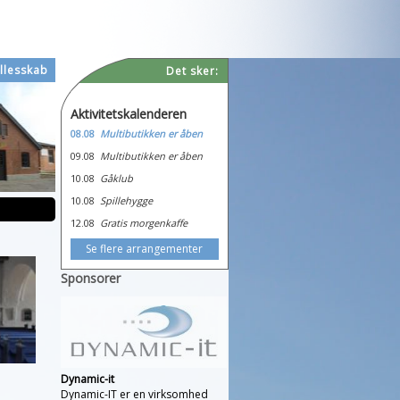
llesskab
Det sker:
Aktivitetskalenderen
08.08
Multibutikken er åben
09.08
Multibutikken er åben
10.08
Gåklub
10.08
Spillehygge
12.08
Gratis morgenkaffe
Se flere arrangementer
Sponsorer
Dynamic-it
Dynamic-IT er en virksomhed