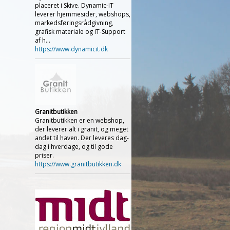
placeret i Skive. Dynamic-IT
leverer hjemmesider, webshops,
markedsføringsrådgivning,
grafisk materiale og IT-Support
af h...
https://www.dynamicit.dk
Granitbutikken
Granitbutikken er en webshop,
der leverer alt i granit, og meget
andet til haven. Der leveres dag-
dag i hverdage, og til gode
priser.
https://www.granitbutikken.dk