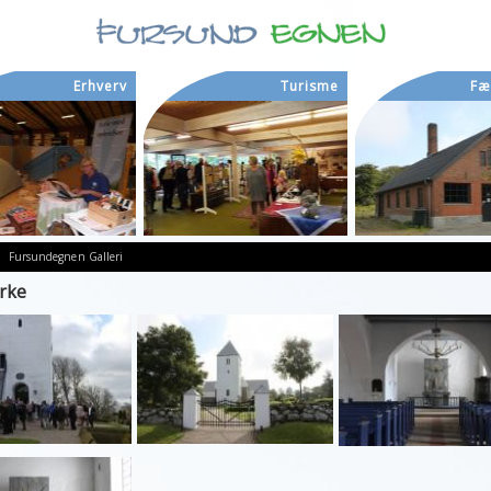
Erhverv
Turisme
Fæ
Fursundegnen
Galleri
irke