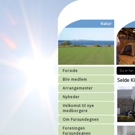
Natur
Forside
Du er her:
Bliv medlem
Selde K
Arrangementer
Nyheder
Velkomst til nye
medborgere
Om Fursundegnen
Foreningen
Fursundegnen