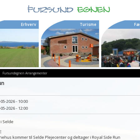
Erhverv
Turisme
Fæ
Fursundegnen
Arrangementer
un
-05-2026 - 10:00
-05-2026 - 12:00
 i Selde
E
nehus kommer til Selde Plejecenter og deltager i Royal Side Run