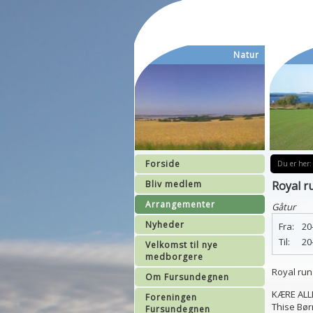
Natur
Forside
Du er her:
Bliv medlem
Royal r
Arrangementer
Gåtur
Nyheder
Fra:
20
Til:
20
Velkomst til nye
medborgere
Royal run
Om Fursundegnen
KÆRE ALL
Foreningen
Thise Bør
Fursundegnen