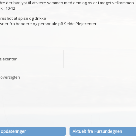
dre der har lyst til at være sammen med dem og os er i meget velkommen
 kl. 10-12
es lidt at spise og drikke
sner fra beboere og personale på Selde Plejecenter
ejecenter
l oversigten
 opdateringer
Aktuelt fra Fursundegnen