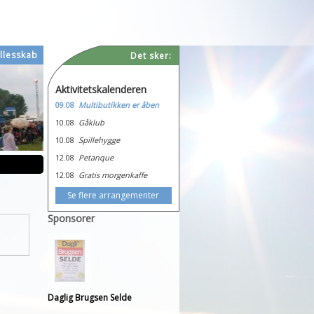
llesskab
Det sker:
Aktivitetskalenderen
09.08
Multibutikken er åben
10.08
Gåklub
10.08
Spillehygge
12.08
Petanque
12.08
Gratis morgenkaffe
Se flere arrangementer
Sponsorer
Daglig Brugsen Selde