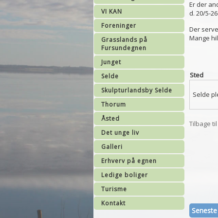
Er der an
VI KAN
d. 20/5-26
Foreninger
Der server
Mange hil
Grasslands på
Fursundegnen
Junget
Sted
Selde
Skulpturlandsby Selde
Selde pl
Thorum
Åsted
Tilbage ti
Det unge liv
Galleri
Erhverv på egnen
Ledige boliger
Turisme
Kontakt
Seneste