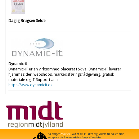
Daglig Brugsen Selde
Dynamic-it
Dynamic-IT er en virksomhed placeret i Skive. Dynamic-IT leverer
hjemmesider, webshops, markedsføringsrådgivning, grafisk
materiale og IT-Support af h...
https://www.dynamicit.dk
Projektet er støttet af Region Midtjylland gennem projektet "Selde som
Vi bruger
cookies
, ved at du klikker dig videre til næste side,
fremtidens landsby"
acceptere du hjemmesidens brug af cookies.